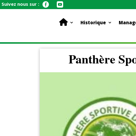
Suivez nous sur :


Historique
Manag
Panthère Spo