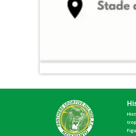
Hi
His
tro
Fig