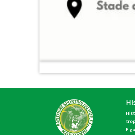
Hi
His
tro
Fig