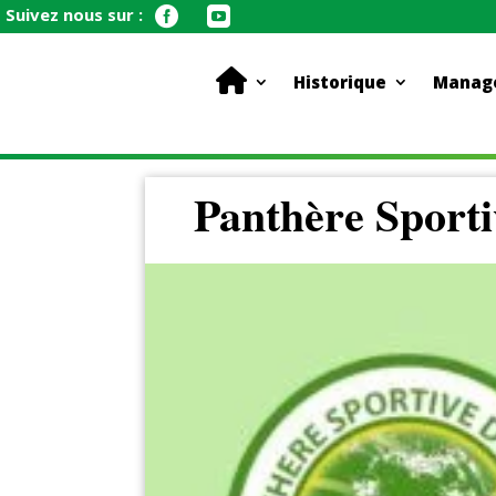
Suivez nous sur :


Historique
Manag
Panthère Sport